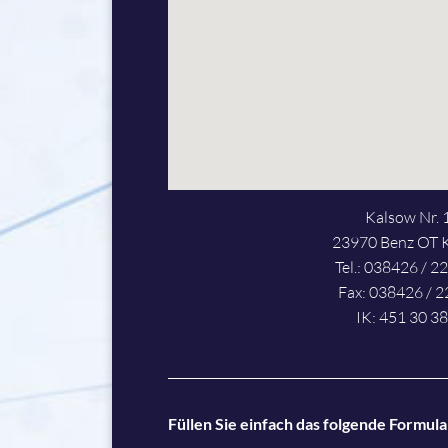
Kalsow Nr. 
23970 Benz OT 
Tel.: 038426 / 2
Fax: 038426 / 2
IK: 451 30 38
Füllen Sie einfach das folgende Formular