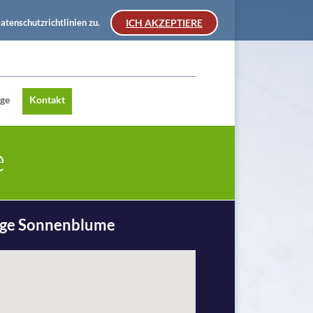
tenschutzrichtlinien zu.
ICH AKZEPTIERE
ege
Kontakt
e
ege Sonnenblume