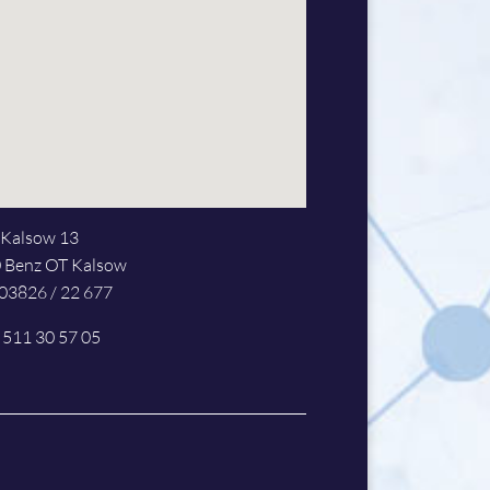
Kalsow 13
 Benz OT Kalsow
: 03826 / 22 677
: 511 30 57 05