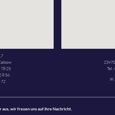
17
Kalsow
23970
2 78 25
Tel.
2 8 56
IK
 72
 aus, wir freuen uns auf ihre Nachricht.